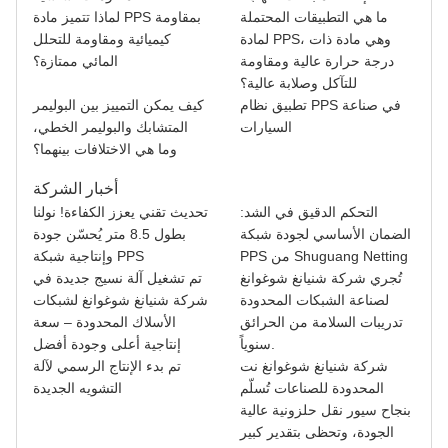
ما هي التطبيقات المحتملة
لماذا تتميز مادة PPS بمقاومة
لمادة PPS، وهي مادة ذات
كيميائية ومقاومة للتحلل
درجة حرارة عالية ومقاومة
المائي ممتازة؟
للتآكل وصلابة عالية؟
تطبيق نظام PPS في صناعة
كيف يمكن التمييز بين البوليمر
السيارات
المتشابك والبوليمر الخطي،
وما هي الاختلافات بينهما؟
أخبار الشركة
التحكم الدقيق في الشد:
تحديث تقني يعزز الكفاءة! نولنا
الضمان الأساسي لجودة شبكة
بطول 8.5 متر يُحسّن جودة
PPS من Shuguang Netting
وإنتاجية شبكة PPS
تُجري شركة شنيانغ شوغوانغ
تم تشغيل آلة نسيج جديدة في
لصناعة الشبكات المحدودة
شركة شنيانغ شوغوانغ لشبكات
تدريبات السلامة من الحرائق
الأسلاك المحدودة – سعة
سنوياً.
إنتاجية أعلى وجودة أفضل
شركة شنيانغ شوغوانغ نت
تم بدء الإنتاج الرسمي لآلة
المحدودة للصناعات تُسلّم
التشويه الجديدة
بنجاح سيور نقل حلزونية عالية
الجودة، وتحظى بتقدير كبير