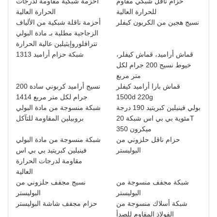
حزام ناقل شبكي مقاوم
أحزمة شبكية مقاومة لدرجات
للحرارة العالية
الحرارة العالية
نسيج هجين من الكربون كيفلر
أحزمة ناقلة شبكية من الألياف
الزجاجية مطلية بـ مادة البولي
تترافلوروإيثيلين عالية الحرارة
قماش أراميد، قماش كيفلر،
شبكة حزام أراميد 1313
خيوط نسيج 200 جرام لكل
متر مربع
قماش بارا أراميد كيفلر
نسيج أراميد كربوني سادة 200
1500d 220g
جرام لكل متر مربع 1414
بولي فينيلين كبريتيد 190 درجة
شبكة منسوجة من مادة البولي
مئوية بي بي اس شبكة 20T
بروبيلين المقاومة للتآكل
350 ميكرون
حزام ناقل حلزوني من
شبكة منسوجة من مادة البولي
البوليستر
فينيلين كبريتيد بي بي اس
مقاومة لدرجات الحرارة
العالية
شبكة مجفف منسوجة من
نسيج مجفف حلزوني من
البوليستر
البوليستر
شبكة أسلاك منسوجة من
حزام مجفف شاشة البوليستر
الفولاذ المقاوم للصدأ