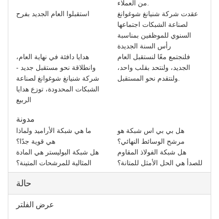
من العملاء.
عقدت شركة شنيانغ شوغوانغ
استقبلوا العام الجديد بفرح
لصناعة الشبكات اجتماعها
السنوي للموظفين بمناسبة
رأس السنة الجديدة
فلنجتمع معًا لنستقبل العام
هدايا دافئة في نهاية العام،
الجديد، ولنتحد بقلب واحد،
وانطلاقة نحو مستقبل جديد -
ولنتقدم نحو المستقبل.
شركة شنيانغ شوغوانغ لصناعة
الشبكات المحدودة، توزع هدايا
الربيع
مدونة
هل بي بي اس شبكة هو
ما هي شبكة الأراميد ولماذا
مرشح الوسائط النهائي؟
هي قوية جدًا؟
هل شبكة الفولاذ المقاوم
هل شبكة البوليستر هي المادة
للصدأ هي الحل الأمثل للمتانة؟
المثالية للمرشحات المتينة؟
حالة
عرض الفلتر