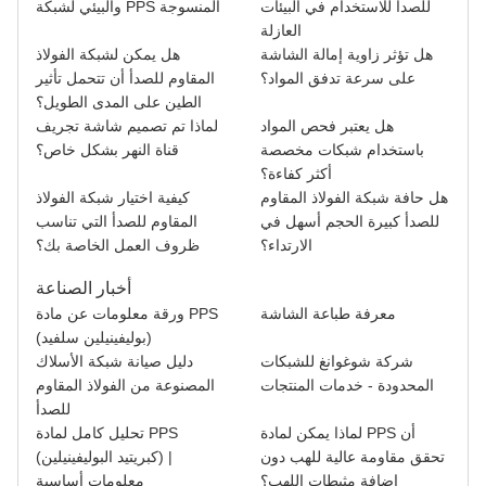
للصدأ للاستخدام في البيئات
والبيئي لشبكة PPS المنسوجة
العازلة
هل تؤثر زاوية إمالة الشاشة
هل يمكن لشبكة الفولاذ
على سرعة تدفق المواد؟
المقاوم للصدأ أن تتحمل تأثير
الطين على المدى الطويل؟
هل يعتبر فحص المواد
لماذا تم تصميم شاشة تجريف
باستخدام شبكات مخصصة
قناة النهر بشكل خاص؟
أكثر كفاءة؟
هل حافة شبكة الفولاذ المقاوم
كيفية اختيار شبكة الفولاذ
للصدأ كبيرة الحجم أسهل في
المقاوم للصدأ التي تناسب
الارتداء؟
ظروف العمل الخاصة بك؟
أخبار الصناعة
معرفة طباعة الشاشة
ورقة معلومات عن مادة PPS
(بوليفينيلين سلفيد)
شركة شوغوانغ للشبكات
دليل صيانة شبكة الأسلاك
المحدودة - خدمات المنتجات
المصنوعة من الفولاذ المقاوم
للصدأ
لماذا يمكن لمادة PPS أن
تحليل كامل لمادة PPS
تحقق مقاومة عالية للهب دون
(كبريتيد البوليفينيلين) |
إضافة مثبطات اللهب؟
معلومات أساسية