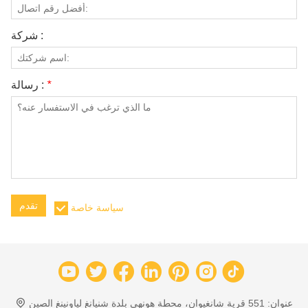
شركة :
*
رسالة :
تقدم
سياسة خاصة
عنوان:
551 قرية شانغيوان، محطة هونهي بلدة شنيانغ لياونينغ الصين