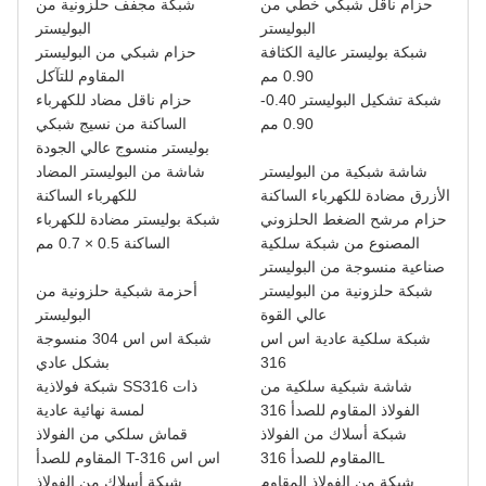
حزام ناقل شبكي خطي من
شبكة مجفف حلزونية من
البوليستر
البوليستر
شبكة بوليستر عالية الكثافة
حزام شبكي من البوليستر
0.90 مم
المقاوم للتآكل
شبكة تشكيل البوليستر 0.40-
حزام ناقل مضاد للكهرباء
0.90 مم
الساكنة من نسيج شبكي
بوليستر منسوج عالي الجودة
شاشة شبكية من البوليستر
شاشة من البوليستر المضاد
الأزرق مضادة للكهرباء الساكنة
للكهرباء الساكنة
حزام مرشح الضغط الحلزوني
شبكة بوليستر مضادة للكهرباء
المصنوع من شبكة سلكية
الساكنة 0.5 × 0.7 مم
صناعية منسوجة من البوليستر
شبكة حلزونية من البوليستر
أحزمة شبكية حلزونية من
عالي القوة
البوليستر
شبكة سلكية عادية اس اس
شبكة اس اس 304 منسوجة
316
بشكل عادي
شاشة شبكية سلكية من
شبكة فولاذية SS316 ذات
الفولاذ المقاوم للصدأ 316
لمسة نهائية عادية
شبكة أسلاك من الفولاذ
قماش سلكي من الفولاذ
المقاوم للصدأ 316L
المقاوم للصدأ T-316 اس اس
شبكة من الفولاذ المقاوم
شبكة أسلاك من الفولاذ