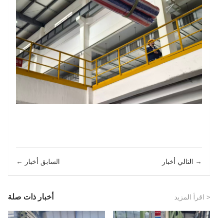
التالي أخبار →
← السابق أخبار
أخبار ذات صلة
اقرأ المزيد >