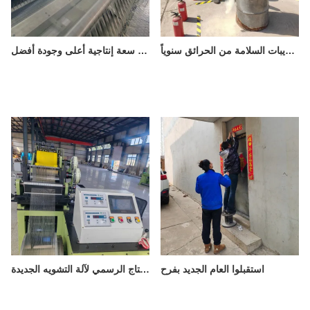
تُجري شركة شنيانغ شوغوانغ لصناعة الشبكات المحدودة تدريبات السلامة من الحرائق سنوياً.
تم تشغيل آلة نسيج جديدة في شركة شنيانغ شوغوانغ لشبكات الأسلاك المحدودة – سعة إنتاجية أعلى وجودة أفضل
استقبلوا العام الجديد بفرح
تم بدء الإنتاج الرسمي لآلة التشويه الجديدة