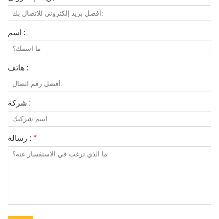
اسم :
هاتف :
شركة :
*
رسالة :