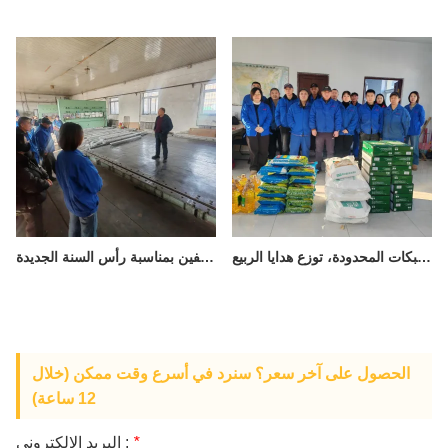
هدايا دافئة في نهاية العام، وانطلاقة نحو مستقبل جديد - شركة شنيانغ شوغوانغ لصناعة الشبكات المحدودة، توزع هدايا الربيع
عقدت شركة شنيانغ شوغوانغ لصناعة الشبكات اجتماعها السنوي للموظفين بمناسبة رأس السنة الجديدة
الحصول على آخر سعر؟ سنرد في أسرع وقت ممكن (خلال
12 ساعة)
*
البريد الإلكتروني :