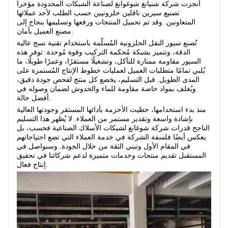
أنجزت شركة شنيانغ شوغوانغ لصناعة الشبكات المحدودة مؤخراً
معلومات عنا
تصنيع سيرين ناقلين حلزونيين حسب الطلب لأحد عملائها
المتعاونين. وقد تم تحميل المنتجات ورفعها وتسليمها بنجاح إلى
مصنع العميل بأمان.
تُصنع سيور النقل الحلزونية المُسلّمة باستخدام تقنية نسج عالية
الدقة، وتتميز بشبكة مُحكمة التركيب وقوة مُوحدة. توفر هذه
السيور مقاومة ممتازة للتآكل، وتشغيلًا مستقرًا، وعمرًا طويلًا، ما
يُلبي تمامًا متطلبات العميل لعمليات خطوط الإنتاج المُستمرة على
المدى الطويل. قبل التسليم، يخضع كل منتج لفحص جودة دقيق،
ويُغلف بمواد خاصة مقاومة للماء والخدوش لضمان وصوله في
أفضل حالة.
منذ بدء استخدامها، حظيت الأحزمة بأدائها المستقر وجودتها العالية
بإشادة واسعة وتقدير مستمر من العملاء. لا يُظهر هذا التسليم
الناجح قدرات شركة شوغانغ لشبكات الأسلاك الصناعية فحسب، بل
يعكس أيضًا فلسفة الشركة في خدمة العملاء التي تضع احتياجاتهم
في المقام الأول وتبني الثقة من خلال الجودة. وسنواصل في
المستقبل تقديم منتجات وخدمات متميزة لدعم شركائنا في تحقيق
إنتاج فعال.