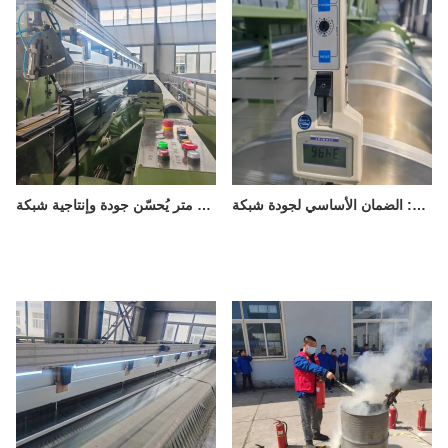
التحكم الدقيق في الشد: الضمان الأساسي لجودة شبكة PPS من Shuguang Netting
تحديث تقني يعزز الكفاءة! نولنا بطول 8.5 متر يُحسّن جودة وإنتاجية شبكة PPS