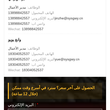
معلومات عنا
الوظائف:
مدير الأعمال
الهاتف المحمول:
13898842557
13898842557jinzhe@sysgwy.cn
البريد الإلكتروني:
واتس اب:
13898842557
Wechat:
13898842557
وانغ يويو
الوظائف:
مدير الأعمال
الهاتف المحمول:
18304052537
18304052537yue@sysgwy.cn
البريد الإلكتروني:
واتس اب:
18304052537
Wechat:
18304052537
الحصول على آخر سعر؟ سنرد في أسرع وقت ممكن
(خلال 12 ساعة)
*
البريد الإلكتروني :