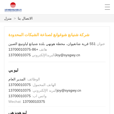
الاتصال بنا
>
منزل
Español
English
Deutsch
العربية
شركة شنيانغ شوغوانغ لصناعة الشبكات المحدودة
عنوان
551 قرية شانغيوان، محطة هونهي بلدة شنيانغ لياونينغ الصين
منزل
هاتف
+86-13700010375
13700010375Joy@sysgwy.cn
البريدالإلكتروني
المنتجات
ليو يي
أخبار
الوظائف:
المدير العام
حالة
الهاتف المحمول:
13700010375
13700010375joy@sysgwy.cn
البريد الإلكتروني:
مصنع العرض
واتس اب:
13700010375
Wechat:
13700010375
الاتصال بنا
ليو هويزهي