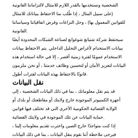
الشخصية ونستخدمها بالقدر اللازم للامتثال لالتزاماتنا القانونية
(على سبيل المثال ، إذا طُلب منا الاحتفاظ ببياناتك للامتثال
للقوانين المعمول بها) ، وحل النزاعات وفرض اتفاقياتنا وسياساتنا
القانونية.
سيحتفظ شركة شنيانغ شوغوانغ لصناعة الشبكات المحدودة أيضًا
ببيانات الاستخدام لأغراض التحليل الداخلي. يتم الاحتفاظ ببيانات
الاستخدام عمومًا لفترة زمنية أقصر ، إلا في حالة استخدام هذه
البيانات لتعزيز الأمان أو لتحسين وظائف خدمتنا ، أو نحن ملزمون
قانونًا بالاحتفاظ بهذه البيانات لفترات أطول.
نقل البيانات
قد يتم نقل معلوماتك ، بما في ذلك البيانات الشخصية ، إلى
أجهزة الكمبيوتر الموجودة خارج ولايتك أو مقاطعتك أو بلدك أو
الولاية القضائية الحكومية الأخرى التي قد تختلف فيها قوانين
حماية البيانات عن تلك الموجودة في ولايتك القضائية.
إذا كنت متواجدًا خارج الصين واخترت تقديم معلومات إلينا ،
فيرجى ملاحظة أننا نقوم بنقل البيانات ، بما في ذلك البيانات