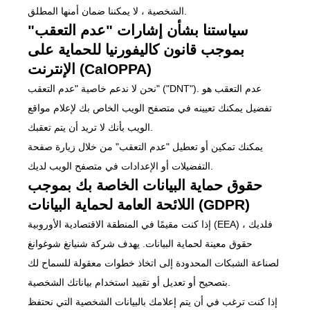
الشخصية ، لا يمكننا ضمان أمنها المطلق.
سياستنا بشأن إشارات "عدم التعقب"
بموجب قانون كاليفورنيا للحماية على
الإنترنت (CalOPPA)
نحن لا ندعم خاصية "عدم التعقب" ("DNT"). عدم التعقب هو
تفضيل يمكنك تعيينه في متصفح الويب الخاص بك لإعلام مواقع
الويب بأنك لا تريد أن يتم تعقبك.
يمكنك تمكين أو تعطيل "عدم التعقب" من خلال زيارة صفحة
التفضيلات أو الإعدادات في متصفح الويب لديك.
حقوق حماية البيانات الخاصة بك بموجب
اللائحة العامة لحماية البيانات (GDPR)
إذا كنت مقيمًا في المنطقة الاقتصادية الأوروبية (EEA) ، فلديك
حقوق معينة لحماية البيانات. يهدف شركة شنيانغ شوغوانغ
لصناعة الشبكات المحدودة إلى اتخاذ خطوات معقولة للسماح لك
بتصحيح أو تعديل أو تقييد استخدام بياناتك الشخصية.
إذا كنت ترغب في أن يتم إعلامك بالبيانات الشخصية التي نحتفظ