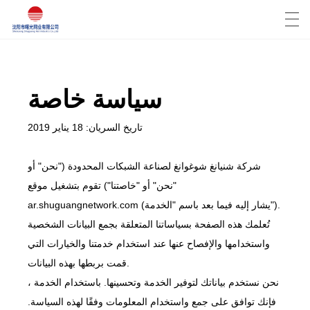
Español
English
Deutsch
العربية
سياسة خاصة
تاريخ السريان: 18 يناير 2019
منزل
المنتجات
شركة شنيانغ شوغوانغ لصناعة الشبكات المحدودة ("نحن" أو
"نحن" أو "خاصتنا") تقوم بتشغيل موقع
أخبار
ar.shuguangnetwork.com (يشار إليه فيما بعد باسم "الخدمة").
تُعلمك هذه الصفحة بسياساتنا المتعلقة بجمع البيانات الشخصية
حالة
واستخدامها والإفصاح عنها عند استخدام خدمتنا والخيارات التي
مصنع العرض
قمت بربطها بهذه البيانات.
نحن نستخدم بياناتك لتوفير الخدمة وتحسينها. باستخدام الخدمة ،
الاتصال بنا
فإنك توافق على جمع واستخدام المعلومات وفقًا لهذه السياسة.