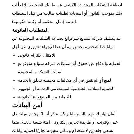
لصناعة الشبكات المحدودة الكشف عن بياناتك الشخصية إذا طُلب
ذلك بموجب القانون أو استجابة لطلبات صالحة من قبل السلطات
العامة (مثل محكمة أو وكالة حكومية).
المتطلبات القانونية
قد يكشف شركة شنيانغ شوغوانغ لصناعة الشبكات المحدودة عن
بياناتك الشخصية بحسن نية أن هذا الإجراء ضروري من أجل:
للامتثال لالتزام قانوني
لحماية والدفاع عن حقوق أو ممتلكات شركة شنيانغ شوغوانغ
لصناعة الشبكات المحدودة
لمنع أو التحقيق في أي مخالفات محتملة تتعلق بالخدمة
لحماية السلامة الشخصية لمستخدمي الخدمة أو الجمهور
للحماية من المسؤولية القانونية
أمن البيانات
أمان بياناتك مهم بالنسبة لنا ولكن تذكر أنه لا توجد وسيلة نقل
عبر الإنترنت أو طريقة تخزين إلكتروني آمنة بنسبة 100٪. بينما
نسعى جاهدين لاستخدام وسائل مقبولة تجاريًا لحماية بياناتك