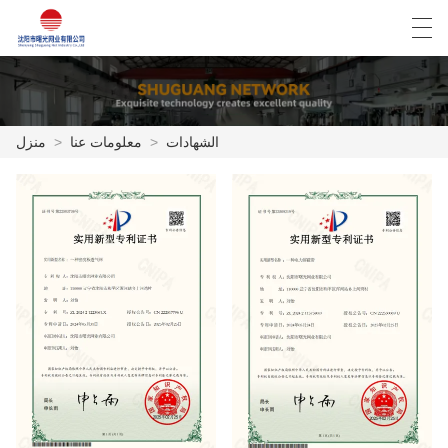
Español
English
Deutsch
العربية
الشهادات
>
معلومات عنا
>
منزل
منزل
المنتجات
أخبار
حالة
مصنع العرض
الاتصال بنا