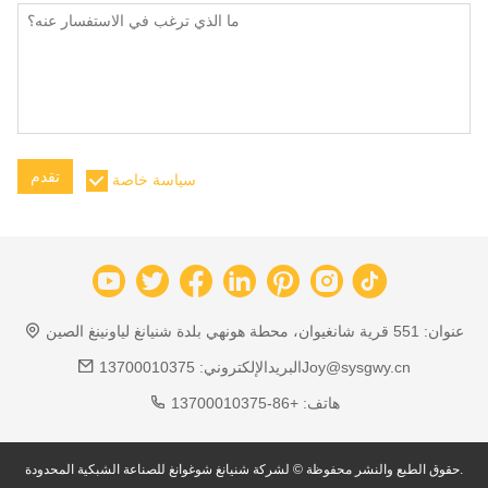
تقدم
سياسة خاصة
عنوان:
551 قرية شانغيوان، محطة هونهي بلدة شنيانغ لياونينغ الصين
13700010375Joy@sysgwy.cn
البريدالإلكتروني:
هاتف:
+86-13700010375
حقوق الطبع والنشر محفوظة © لشركة شنيانغ شوغوانغ للصناعة الشبكية المحدودة.