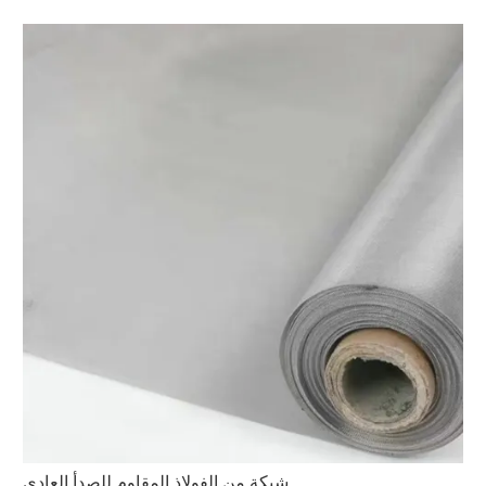
شبكة من الفولاذ المقاوم للصدأ العادي