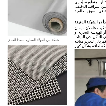
تبار المتطورة، يُجري
ضل هذه السلسلة من المراقبة الدقيقة،
لتكيف عاملان مهمان
و الهندسة البحرية أو
جة 304 أو 316 أو أعلى لضمان مقاومة أقوى للتآكل. في البيئات
شبكة من الفولاذ المقاوم للصدأ العادي
ربائي لتعزيز متانته