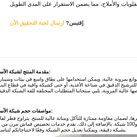
إقتبس?
ارسال لجنة التحقيق الآن
مقدمة المنتج لشبكة الأسلاك الفولاذية الدقيقة:
-500 التي تنتجها شركة شوغوانغ بمرونة عالية، ويمكن استخدامها على نطاق واسع في بيئات و
للترشيح الدقيق في صناعة الأغذية، أو حتى كشبكة واقية في قطاع البناء
مواصفات حجم شبكة الأسلاك الفولاذية الدقيقة:
اد لفافاتنا الشبكية الدقيقة 1-500 مواد 304 و316 وغيرها، لضمان مقاومة ممتازة للتآكل ومتانة عالية للمنتج. يترا
1-500 بين 0.02 مم و1.8 مم، ويتراوح حجم الشبكة بين 20 و100 شبكة. بالإضافة إلى ذلك، نقدم خدمات تخصيص ق
بشبكة دقيقة، ويمكننا تعديل حجم الشبكة وفقًا لاحتياجاتكم لتناسب مختلف التطبيقات.