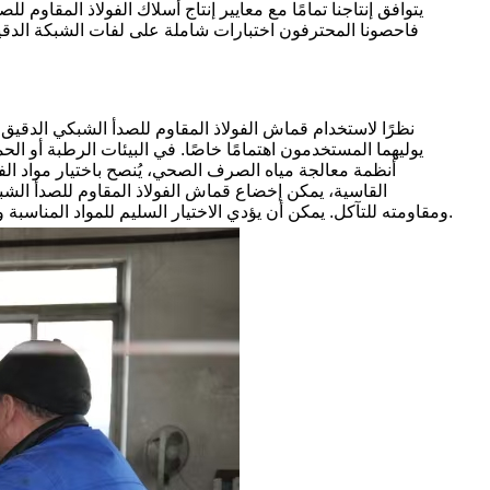
يتوافق إنتاجنا تمامًا مع معايير إنتاج أسلاك الفولاذ المقاوم 
نظرًا لاستخدام قماش الفولاذ المقاوم للصدأ الشبكي الدقي
يوليهما المستخدمون اهتمامًا خاصًا. في البيئات الرطبة أو الحم
القاسية، يمكن إخضاع قماش الفولاذ المقاوم للصدأ الشبك
ومقاومته للتآكل. يمكن أن يؤدي الاختيار السليم للمواد المناسبة والإجراءات الوقائية إلى تحسين عمر خدمة واستقرار لفة دقة 1-500 شبكة لفافة بشكل كبير.