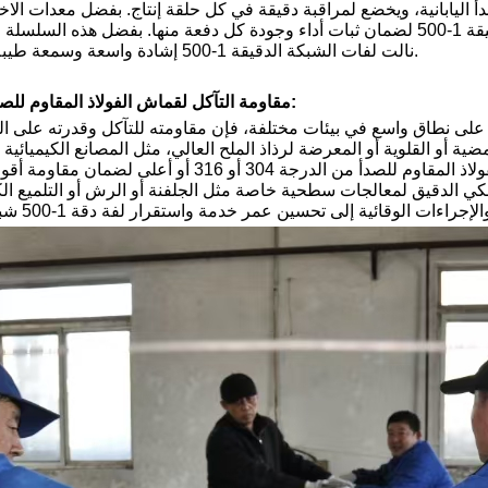
للصدأ اليابانية، ويخضع لمراقبة دقيقة في كل حلقة إنتاج. بفضل معدات الاخ
فاحصونا المحترفون اختبارات شاملة على لفات الشبكة الدقيقة 1-500 لضمان ثبات أداء وجودة كل دفعة منها. بف
نالت لفات الشبكة الدقيقة 1-500 إشادة واسعة وسمعة طيبة في السوق العالمية.
مقاومة التآكل لقماش الفولاذ المقاوم للصدأ ذو الشبكة الدقيقة:
ق على نطاق واسع في بيئات مختلفة، فإن مقاومته للتآكل وقدرته على ا
ضية أو القلوية أو المعرضة لرذاذ الملح العالي، مثل المصانع الكيميائية أ
أنظمة معالجة مياه الصرف الصحي، يُنصح باختيار مواد الفولاذ المقاوم للصدأ من الدر
ي الدقيق لمعالجات سطحية خاصة مثل الجلفنة أو الرش أو التلميع الكه