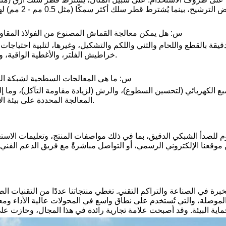
س: هل يمكن معالجة القماش المصنوع من الفولاذ المقاو
قيقة بالقطع واللحام والثني واللكم والتشكيل، وغيرها، لتلبية احتياجات 
خراطيش الفلتر، والأغطية الواقية، وأحزمة النقل، وغيرها.
س: ما هي المعالجات السطحية لشبكة الفو
ع الكهربائي (لتحسين السطوع)، والرش (لزيادة مقاومة التآكل)، وما إ
المعالجة المحددة على بيئة الاستخدام والاحتياجات.
م للصدأ الشبكي الدقيق، بما في ذلك مواصفات المنتج، وتعليمات الاستخ
ن موقعنا الإلكتروني الرسمي، أو التواصل مباشرةً مع فريق الدعم الفني
ة في الصناعة والتراكم التقني. تغطي منتجاتنا عددًا من التقنيات الص
الموصلة، والتي تُستخدم على نطاق واسع في المحولات عالية الأداء وم