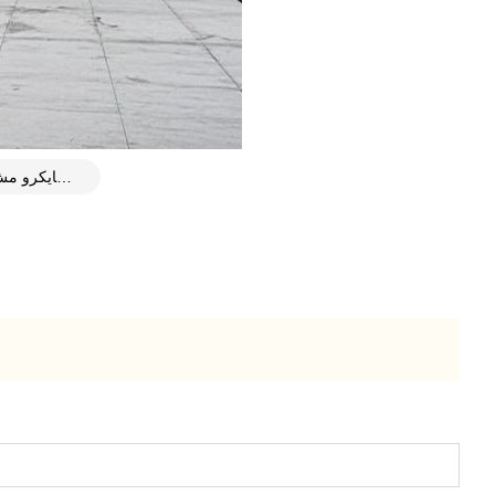
قماش مايكرو مش المقاوم للصدأ