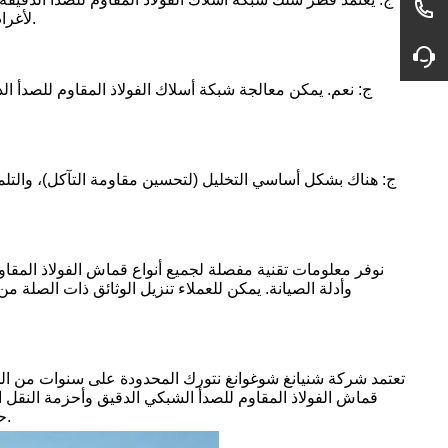
لأغراض الترشيح، بينما يُشترط قطر سلك أكثر سمكًا (مثل 0.5 مم - 2 مم) لهياكل الحماية والدعم.
ج: نعم. يمكن معالجة شبكة أسلاك الفولاذ المقاوم للصدأ الد
ج: هناك بشكل أساسي التخليل (لتحسين مقاومة التآكل)، والتلمي
نوفر معلومات تقنية مفصلة لجميع أنواع قماش الفولاذ المقاو
وأدلة الصيانة. يمكن للعملاء تنزيل الوثائق ذات الصلة م
تعتمد شركة شنيانغ شوغوانغ نتورك المحدودة على سنوات من الخبر
قماش الفولاذ المقاوم للصدأ الشبكي الدقيق وأحزمة النقل 
حماية البيئة. وقد أصبحت علامة تجارية رائدة في هذا المجال، وحازت على إشادة وثقة العملاء.