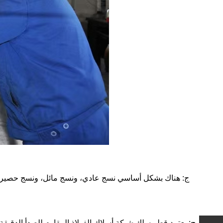
ج: هناك بشكل أساسي نسج عادي، ونسج مائل، ونسج حصيرة، 