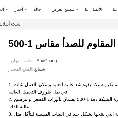
نا
الاتصال بنا
مصنع العرض
حالة
أخبار
الم
شبكة أسلاك من
مقاوم للصدأ مقاس 1-500
ShuGuang
العلامة التجارية:
شنيانغ
المنتج المصدر:
1. تتمتع شبكة القماش المصنوعة من الفولاذ المقاوم للصدأ مايكرو شبكة بقوة شد عالية للغاية ويمكنها العمل بثبات
في ظل ظروف التحميل العالية.
2. يتم التحكم في حجم الشبكة بدقة أثناء عملية إنتاج بكرة الشبكة دقة 1-500 لضمان تأثيرات الفحص والترشيح
عالية الدقة.
3. تعمل شبكة الأسلاك الفولاذية المقاومة للصدأ الدقيقة التي ننتجها بشكل جيد في البيئات المسببة للتآكل مثل