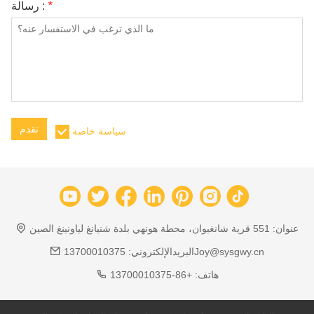
*
رسالة :
تقدم
سياسة خاصة
عنوان:
551 قرية شانغيوان، محطة هونهي بلدة شنيانغ لياونينغ الصين
13700010375Joy@sysgwy.cn
البريدالإلكتروني:
هاتف:
+86-13700010375