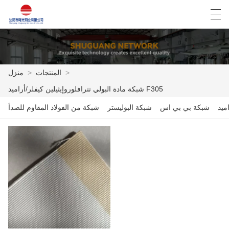
Español
English
Deutsch
العربية
>
المنتجات
>
منزل
شبكة مادة البولي تترافلوروإيثيلين كيفلر/أراميد F305
منزل
ميد
شبكة بي بي اس
شبكة البوليستر
شبكة من الفولاذ المقاوم للصدأ
المنتجات
أخبار
حالة
مصنع العرض
الاتصال بنا