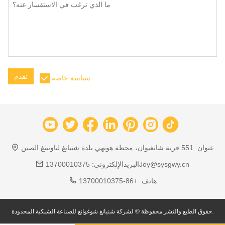
تقدم
سياسة خاصة
عنوان:
551 قرية شانغيوان، محطة هونهي بلدة شنيانغ لياونينغ الصين
13700010375Joy@sysgwy.cn
البريدالإلكتروني:
هاتف:
+86-13700010375
حقوق الطبع والنشر محفوظة © لشركة شنيانغ شوغوانغ للصناعة الشبكية المحدودة.