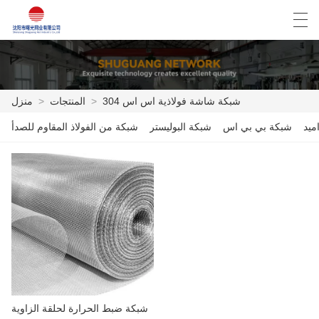
Español
English
Deutsch
العربية
شبكة شاشة فولاذية اس اس 304
>
المنتجات
>
منزل
ميد
شبكة بي بي اس
شبكة البوليستر
شبكة من الفولاذ المقاوم للصدأ
منزل
المنتجات
أخبار
حالة
مصنع العرض
الاتصال بنا
شبكة ضبط الحرارة لحلقة الزاوية