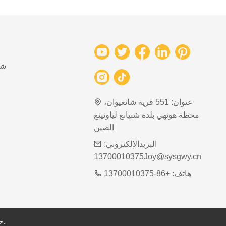
شب
عنوان:
551 قرية شانغيوان،
محطة هونهي بلدة شنيانغ لياونينغ
الصين
البريدالإلكتروني:
13700010375Joy@sysgwy.cn
هاتف:
+86-13700010375
حقوق الطبع والنشر محفوظة © لشركة شنيانغ شوغوانغ للصناعة الشبكية المحدودة.