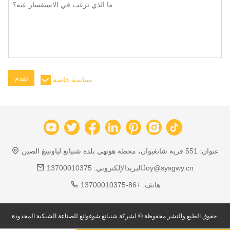
تقدم
سياسة خاصة
عنوان:
551 قرية شانغيوان، محطة هونهي بلدة شنيانغ لياونينغ الصين
13700010375Joy@sysgwy.cn
البريدالإلكتروني:
هاتف:
+86-13700010375
حقوق الطبع والنشر محفوظة © لشركة شنيانغ شوغوانغ للصناعة الشبكية المحدودة.