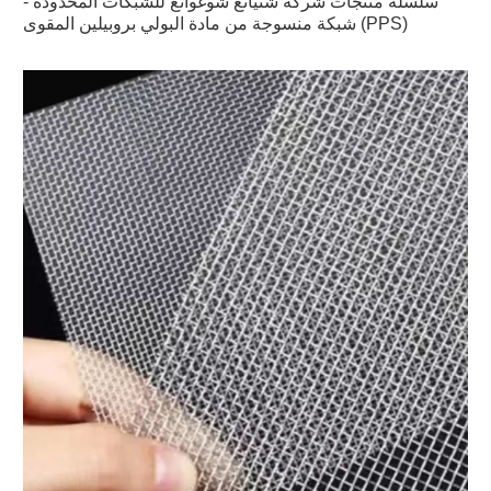
سلسلة منتجات شركة شنيانغ شوغوانغ للشبكات المحدودة -
شبكة منسوجة من مادة البولي بروبيلين المقوى (PPS)