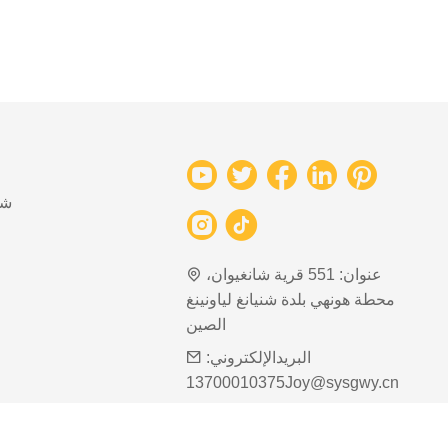
شب
عنوان:
551 قرية شانغيوان،
محطة هونهي بلدة شنيانغ لياونينغ
الصين
البريدالإلكتروني:
13700010375Joy@sysgwy.cn
هاتف:
+86-13700010375