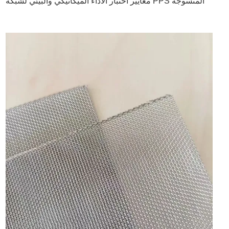
معايير اختبار الأداء الميكانيكي والبيئي لشبكة PPS المنسوجة