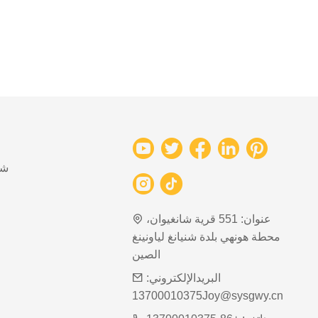
شب
عنوان:
551 قرية شانغيوان،
محطة هونهي بلدة شنيانغ لياونينغ
الصين
البريدالإلكتروني:
13700010375Joy@sysgwy.cn