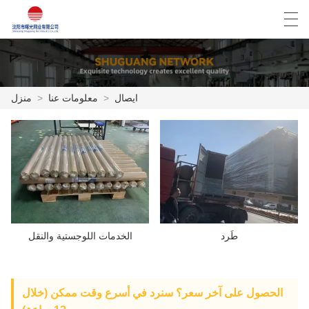
Español
English
Deutsch
العربية
ايصال
>
معلومات عنا
>
منزل
منزل
المنتجات
أخبار
حالة
طَرد
الخدمات اللوجستية والنقل
مصنع العرض
الاتصال بنا
الحصول على آخر سعر؟ سنرد في أسرع وقت ممكن (خلال