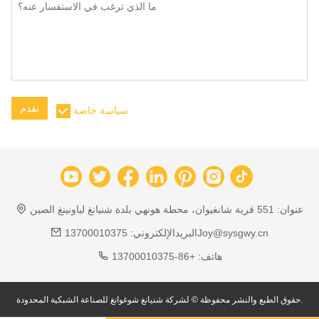
تقدم
سياسة خاصة
عنوان:
551 قرية شانغيوان، محطة هونهي بلدة شنيانغ لياونينغ الصين
13700010375Joy@sysgwy.cn
البريدالإلكتروني:
هاتف:
+86-13700010375
حقوق الطبع والنشر محفوظة © لشركة شنيانغ شوغوانغ للصناعة الشبكية المحدودة.