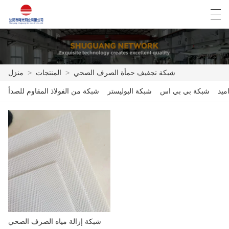
Español
English
Deutsch
العربية
شبكة تجفيف حمأة الصرف الصحي
>
المنتجات
>
منزل
ميد
شبكة بي بي اس
شبكة البوليستر
شبكة من الفولاذ المقاوم للصدأ
منزل
المنتجات
أخبار
حالة
مصنع العرض
الاتصال بنا
شبكة إزالة مياه الصرف الصحي