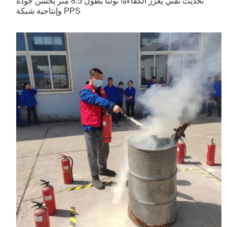
تحديث تقني يعزز الكفاءة! نولنا بطول 8.5 متر يُحسّن جودة
وإنتاجية شبكة PPS