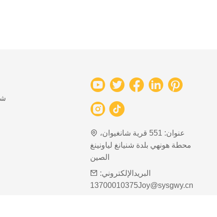
شب
عنوان:
551 قرية شانغيوان،
محطة هونهي بلدة شنيانغ لياونينغ
الصين
البريدالإلكتروني:
13700010375Joy@sysgwy.cn
هاتف:
+86-13700010375