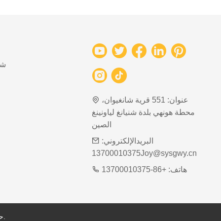
شب
عنوان:
551 قرية شانغيوان،
محطة هونهي بلدة شنيانغ لياونينغ
الصين
البريدالإلكتروني:
13700010375Joy@sysgwy.cn
هاتف:
+86-13700010375
حقوق الطبع والنشر محفوظة © لشركة شنيانغ شوغوانغ للصناعة الشبكية المحدودة.