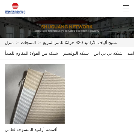
Español
English
Deutsch
العربية
نسيج ألياف الأراميد 420 جرامًا للمتر المربع
>
المنتجات
>
منزل
ميد
شبكة بي بي اس
شبكة البوليستر
شبكة من الفولاذ المقاوم للصدأ
منزل
المنتجات
أخبار
حالة
مصنع العرض
الاتصال بنا
أقمشة أراميد المنسوجة لعامي