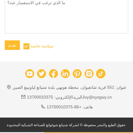
تقدم
سياسة خاصة
عنوان:
551 قرية شانغيوان، محطة هونهي بلدة شنيانغ لياونينغ الصين
13700010375Joy@sysgwy.cn
البريدالإلكتروني:
هاتف:
+86-13700010375
حقوق الطبع والنشر محفوظة © لشركة شنيانغ شوغوانغ للصناعة الشبكية المحدودة.