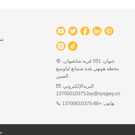
شب
عنوان:
551 قرية شانغيوان،
محطة هونهي بلدة شنيانغ لياونينغ
الصين
البريدالإلكتروني:
13700010375Joy@sysgwy.cn
هاتف:
+86-13700010375
حقوق الطبع والنشر محفوظة © لشركة شنيانغ شوغوانغ للصناعة الشبكية المحدودة.