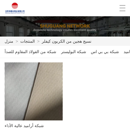
Español
English
Deutsch
العربية
نسيج هجين من الكربون كيفلر
>
المنتجات
>
منزل
ميد
شبكة بي بي اس
شبكة البوليستر
شبكة من الفولاذ المقاوم للصدأ
منزل
المنتجات
أخبار
حالة
مصنع العرض
الاتصال بنا
شبكة أراميد عالية الأداء