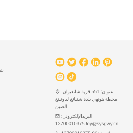
شب
عنوان:
551 قرية شانغيوان،
محطة هونهي بلدة شنيانغ لياونينغ
الصين
البريدالإلكتروني:
13700010375Joy@sysgwy.cn