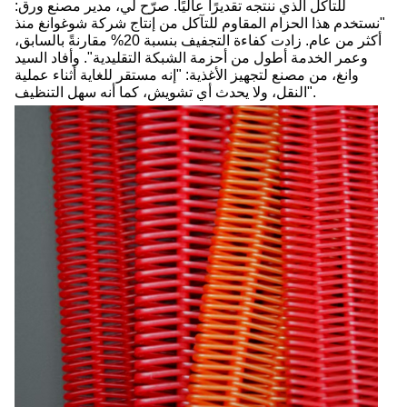
للتآكل الذي ننتجه تقديرًا عاليًا. صرّح لي، مدير مصنع ورق:
"نستخدم هذا الحزام المقاوم للتآكل من إنتاج شركة شوغوانغ منذ
أكثر من عام. زادت كفاءة التجفيف بنسبة 20% مقارنةً بالسابق،
وعمر الخدمة أطول من أحزمة الشبكة التقليدية". وأفاد السيد
وانغ، من مصنع لتجهيز الأغذية: "إنه مستقر للغاية أثناء عملية
النقل، ولا يحدث أي تشويش، كما أنه سهل التنظيف".