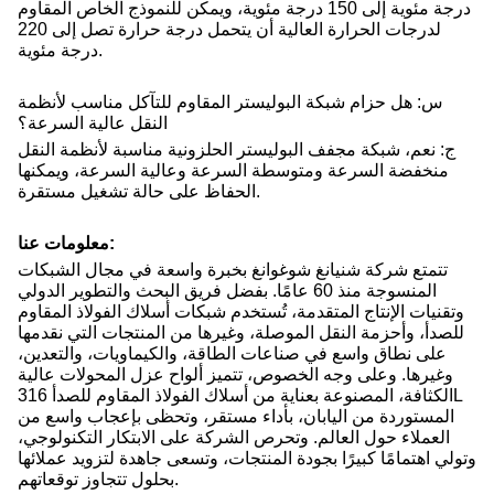
درجة مئوية إلى 150 درجة مئوية، ويمكن للنموذج الخاص المقاوم
لدرجات الحرارة العالية أن يتحمل درجة حرارة تصل إلى 220
درجة مئوية.
س: هل حزام شبكة البوليستر المقاوم للتآكل مناسب لأنظمة
النقل عالية السرعة؟
ج: نعم، شبكة مجفف البوليستر الحلزونية مناسبة لأنظمة النقل
منخفضة السرعة ومتوسطة السرعة وعالية السرعة، ويمكنها
الحفاظ على حالة تشغيل مستقرة.
معلومات عنا:
تتمتع شركة شنيانغ شوغوانغ بخبرة واسعة في مجال الشبكات
المنسوجة منذ 60 عامًا. بفضل فريق البحث والتطوير الدولي
وتقنيات الإنتاج المتقدمة، تُستخدم شبكات أسلاك الفولاذ المقاوم
للصدأ، وأحزمة النقل الموصلة، وغيرها من المنتجات التي نقدمها
على نطاق واسع في صناعات الطاقة، والكيماويات، والتعدين،
وغيرها. وعلى وجه الخصوص، تتميز ألواح عزل المحولات عالية
الكثافة، المصنوعة بعناية من أسلاك الفولاذ المقاوم للصدأ 316L
المستوردة من اليابان، بأداء مستقر، وتحظى بإعجاب واسع من
العملاء حول العالم. وتحرص الشركة على الابتكار التكنولوجي،
وتولي اهتمامًا كبيرًا بجودة المنتجات، وتسعى جاهدة لتزويد عملائها
بحلول تتجاوز توقعاتهم.