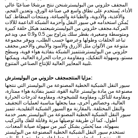
ال
مجفف حلزوني من البوليستر
ش
نحن ننتج مرشحًا صناعيًا عالي
الأداء، يُستخدم على نطاق واسع في صناعة الورق، وتعدين الفحم،
والأغذية، والأدوية، والطباعة والصباغة، ومنتجات المطاط. كما
يُمكن استخدامه في سيور النقل وأحزمة الشبكة الداعمة للآلات
المركبة.
مجفف حلزوني من البوليستر
ش
يعتمد هيكل حلقة كبيرة
ومتوسطة وصغيرة، بقطر سلك يتراوح بين 0.5 و0.9 مم، ويدعم
تباعد الحلقات وطولها وعرضها حسب الطلب، ويوفر مجموعة
متنوعة من الألوان مثل الأزرق والأسود والأبيض والأحمر.
مجفف
حلزوني من البوليستر
ش
تتميز الشبكة بنفاذية هواء قوية، وسطح
مستو، وسهولة التفكيك، ومقاومة درجات الحرارة العالية، ويمكنها
تلبية المعايير العالية للإنتاج الصناعي المتنوع.
:
مزايا المنتج
مجفف حلزوني من البوليستر
ش
سيور النقل الشبكية الخطية المصنوعة من البوليستر التي ننتجها
مصنوعة من مادة بوليستر عالية القوة، تتميز بنفاذية هواء ممتازة،
ومقاومة للتآكل، ومقاومة للشيخوخة، ومقاومة لدرجات الحرارة
العالية، وخصائص أخرى، مما يجعلها مناسبة لعمليات التجفيف
والنقل المختلفة. بالمقارنة مع السيور الشبكية التقليدية، تتميز
سيور النقل الشبكية الخطية المصنوعة من البوليستر بعمر خدمة
أطول، كما أن طريقة توصيلها مرنة وقابلة للفك والتركيب
بسهولة، مما يُحسّن بشكل كبير من سهولة صيانة المعدات.
تستخدم سيور النقل الشبكية الخطية المصنوعة من البوليستر
التي ننتجها مواد خاصة، مما يجعلها قادرة على تحمل البيئات