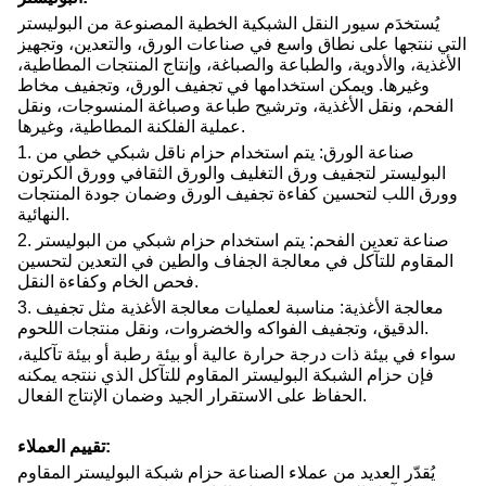
يُستخدَم سيور النقل الشبكية الخطية المصنوعة من البوليستر
التي ننتجها على نطاق واسع في صناعات الورق، والتعدين، وتجهيز
الأغذية، والأدوية، والطباعة والصباغة، وإنتاج المنتجات المطاطية،
وغيرها. ويمكن استخدامها في تجفيف الورق، وتجفيف مخاط
الفحم، ونقل الأغذية، وترشيح طباعة وصباغة المنسوجات، ونقل
عملية الفلكنة المطاطية، وغيرها.
1. صناعة الورق: يتم استخدام حزام ناقل شبكي خطي من
البوليستر لتجفيف ورق التغليف والورق الثقافي وورق الكرتون
وورق اللب لتحسين كفاءة تجفيف الورق وضمان جودة المنتجات
النهائية.
2. صناعة تعدين الفحم: يتم استخدام حزام شبكي من البوليستر
المقاوم للتآكل في معالجة الجفاف والطين في التعدين لتحسين
فحص الخام وكفاءة النقل.
3. معالجة الأغذية: مناسبة لعمليات معالجة الأغذية مثل تجفيف
الدقيق، وتجفيف الفواكه والخضروات، ونقل منتجات اللحوم.
سواء في بيئة ذات درجة حرارة عالية أو بيئة رطبة أو بيئة تآكلية،
فإن حزام الشبكة البوليستر المقاوم للتآكل الذي ننتجه يمكنه
الحفاظ على الاستقرار الجيد وضمان الإنتاج الفعال.
تقييم العملاء:
يُقدّر العديد من عملاء الصناعة حزام شبكة البوليستر المقاوم