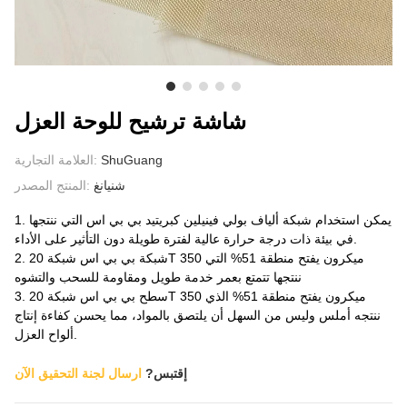
معلومات عنا
شاشة ترشيح للوحة العزل
ShuGuang
العلامة التجارية:
شنيانغ
المنتج المصدر:
1. يمكن استخدام شبكة ألياف بولي فينيلين كبريتيد بي بي اس التي ننتجها
في بيئة ذات درجة حرارة عالية لفترة طويلة دون التأثير على الأداء.
2. شبكة بي بي اس شبكة 20T 350 ميكرون يفتح منطقة 51% التي
ننتجها تتمتع بعمر خدمة طويل ومقاومة للسحب والتشوه
3. سطح بي بي اس شبكة 20T 350 ميكرون يفتح منطقة 51% الذي
ننتجه أملس وليس من السهل أن يلتصق بالمواد، مما يحسن كفاءة إنتاج
ألواح العزل.
إقتبس?
ارسال لجنة التحقيق الآن