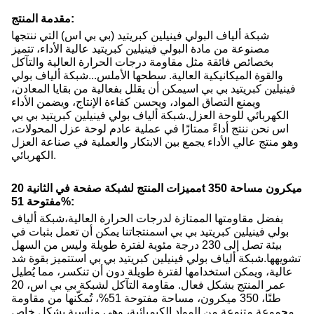
مقدمة المنتج:
شبكة ألياف البولي فينيلين كبريتيد (بي بي اس) التي ننتجها
مصنوعة من مادة البولي فينيلين كبريتيد عالية الأداء، تتميز
بخصائص فائقة مثل مقاومة درجات الحرارة العالية والتآكل
والقوة الميكانيكية العالية. سطحها الأملس...
شبكة ألياف بولي
فينيلين كبريتيد بي بي اس
يمكن أن يقلل بفعالية من بقايا المعادن،
ويمنع التصاق المواد، ويحسن كفاءة الإنتاج، ويضمن الأداء
الكهربائي للوحة العزل.
شبكة ألياف بولي فينيلين كبريتيد بي بي
اس
نحن ننتج أداءً ممتازًا في عملية عادم لوحة عزل المحولات،
وهو منتج عالي الأداء يجمع بين الابتكار والعملية في صناعة العزل
الكهربائي.
مميزات المنتج لشبكة صفحة في الثانية 20t 350 ميكرون مساحة
مفتوحة 51%:
بفضل مقاومتها الممتازة لدرجات الحرارة العالية،
شبكة ألياف
بولي فينيلين كبريتيد بي بي اس
منتجاتنا يمكن أن تعمل بثبات في
بيئة تصل إلى 230 درجة مئوية لفترة طويلة وليس من السهل
تشويهها.
شبكة ألياف بولي فينيلين كبريتيد بي بي اس
تتميز بقوة شد
عالية، ويمكن استخدامها لفترة طويلة دون أن تنكسر، مما يُطيل
عمر المنتج بشكل فعال. مقاومة التآكل لشبكة بي بي اس، 20
طنًا، 350 ميكرون، مساحة مفتوحة 51%، تُمكّنها من مقاومة
مجموعة متنوعة من المواد الكيميائية، وهي مناسبة بشكل خاص