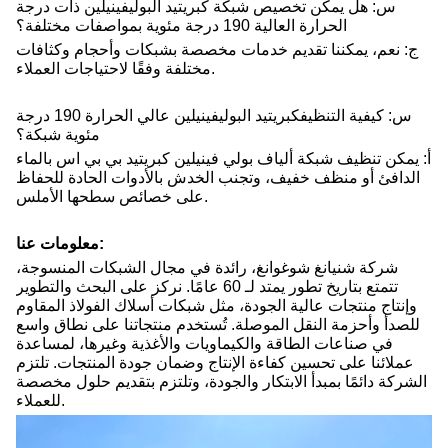
س: هل يمكن تخصيص شبكة كبريتيد البوليفينيلين ذات درجة
الحرارة العالية 190 درجة مئوية بمواصفات مختلفة؟
ج: نعم، يمكننا تقديم خدمات مخصصة بشبكات وأحجام وكثافات
مختلفة وفقًا لاحتياجات العملاء.
س: كيفية التنظيف
كبريتيد البوليفينيلين عالي الحرارة 190 درجة
مئوية
شبكة
؟
أ: يمكن تنظيف شبكة ألياف بولي فينيلين كبريتيد بي بي اس بالماء
الدافئ أو منظف خفيف، وتجنب الخدش بالأدوات الحادة للحفاظ
على خصائص سطحها الأملس.
معلومات عنا:
شركة شنيانغ شوغوانغ، رائدة في مجال الشبكات المنسوجة،
تتمتع بتاريخ تطور يمتد لـ 60 عامًا. نركز على البحث والتطوير
وإنتاج منتجات عالية الجودة، مثل شبكات أسلاك الفولاذ المقاوم
للصدأ وأحزمة النقل الموصلة. تُستخدم منتجاتنا على نطاق واسع
في صناعات الطاقة والكيماويات والأغذية وغيرها، لمساعدة
عملائنا على تحسين كفاءة الإنتاج وضمان جودة المنتجات. تلتزم
الشركة دائمًا بمبدأ الابتكار والجودة، وتلتزم بتقديم حلول مخصصة
للعملاء.