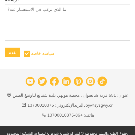
تقدم
سياسة خاصة
عنوان:
551 قرية شانغيوان، محطة هونهي بلدة شنيانغ لياونينغ الصين
13700010375Joy@sysgwy.cn
البريدالإلكتروني:
هاتف:
+86-13700010375
حقوق الطبع والنشر محفوظة © لشركة شنيانغ شوغوانغ للصناعة الشبكية المحدودة.