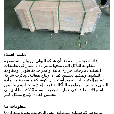
تقييم العملاء:
أفاد العديد من العملاء بأن شبكة البولي بروبيلين المنسوجة
المقاومة للتآكل التي ننتجها تتميز بأداء ممتاز في تطبيقات
التجفيف بدرجات حرارة عالية، وعمر خدمة طويل، ومقاومة
للتشوه، ويمكنها تحسين كفاءة الإنتاج بفعالية. وذكرت شركة
تصنيع إلكترونيات أنه بعد استخدام...
كو
شبكة منسوجة من مادة
البولي بروبيلين المقاومة للتآكل
لقد قمنا بإنتاج منتجنا، وتم تخفيض
استهلاك الطاقة في عملية التجفيف بنسبة 10%، مما أدى إلى
تحسين كفاءة الإنتاج بشكل كبير.
معلومات عنا:
تتمتع شركة شنيانغ شوغوانغ ميش المحدودة بخبرة تمتد لـ 60