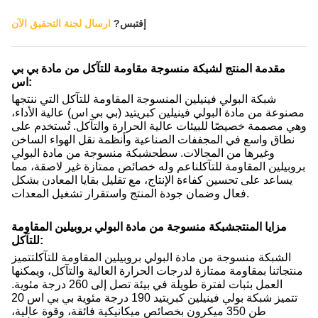
إقتبس?
ارسال لجنة التحقيق الآن
مقدمة المنتج لشبكة منسوجة مقاومة للتآكل من مادة بي بي
اس:
شبكة البولي فينيلين المنسوجة المقاومة للتآكل التي ننتجها
مصنوعة من مادة البولي فينيلين كبريتيد (بي بي اس) عالية الأداء،
وهي مصممة خصيصًا للبيئات عالية الحرارة والتآكل. تُستخدم على
نطاق واسع في المجففات الصناعية وأنظمة نقل الهواء الساخن
وغيرها من المجالات. سطح
شبكة منسوجة من مادة البولي
بروبيلين المقاومة للتآكل
ناعم وله خصائص ممتازة غير لاصقة، مما
يساعد على تحسين كفاءة الإنتاج، مع تقليل بقايا المعادن بشكل
فعال وضمان جودة المنتج واستقرار تشغيل المعدات.
مزايا المنتج
شبكة منسوجة من مادة البولي بروبيلين المقاومة
:
للتآكل
ال
شبكة منسوجة من مادة البولي بروبيلين المقاومة للتآكل
تتميز
منتجاتنا بمقاومة ممتازة لدرجات الحرارة العالية والتآكل، ويمكنها
العمل بثبات لفترة طويلة في بيئة تصل إلى 260 درجة مئوية.
تتميز شبكة بولي فينيلين كبريتيد 190 درجة مئوية بي بي اس 20
طن 350 ميكرون بخصائص ميكانيكية فائقة، وقوة عالية،