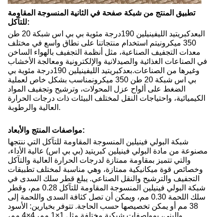
تطبيق المنتج من شبكة صفحة في الثانية المنسوجة المقاومة
للتآكل:
ال
بعد
كبريتيد الليفينيلين 190
درجة مئوية بي بي اس
شبكة 20 طن
350 ميكرون
يتم استخدام منتجاتنا على نطاق واسع في مختلف
معدات التجفيف الصناعية، مثل أنظمة التجفيف بالهواء الساخن
في الصناعات الغذائية والصيدلانية والإلكترونية ومعالجة الأخشاب
وغيرها من الصناعات.
بعد
كبريتيد الليفينيلين 190
درجة مئوية بي
بي اس
شبكة 20 طن 350 ميكرون
مناسب بشكل خاص لعملية
الضغط على ألواح عزل المحولات، وترشيح وتجفيف المواد
الكيميائية، واحتياجات النقل لمختلف البيئات ذات درجات الحرارة
العالية والرطوبة.
مواصفات المنتج والأبعاد:
شبكة البولي فينيلين المنسوجة المقاومة للتآكل التي ننتجها
مصنوعة من مادة البولي فينيلين كبريتيد (بي بي اس) عالية الأداء،
والتي تتميز بمقاومة ممتازة لدرجات الحرارة العالية والتآكل
وخصائص قوة ميكانيكية ممتازة، وهي مناسبة لمختلف تطبيقات
التجفيف والترشيح والنقل الصناعي. يبلغ قطر سلك السدى في
شبكة البولي فينيلين المنسوجة المقاومة للتآكل 0.28 مم، وقطر
سلك اللحمة 0.30 مم، ويمكن أن تصل كثافة السدى واللحمة إلى
38 مم أو يمكن تخصيصها حسب الحاجة. تتوفر بخيارين: الأسود
والبني، بمواصفات شبكية مختلفة مثل 1×1 مم، 4×4 مم،