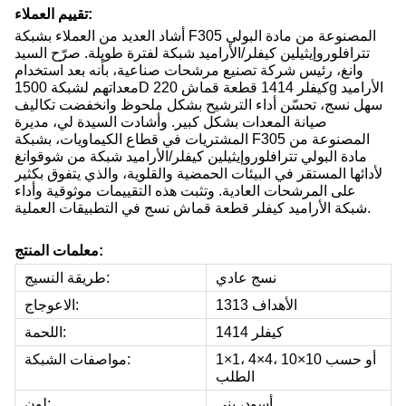
تقييم العملاء:
أشاد العديد من العملاء بشبكة F305 المصنوعة من مادة البولي
تترافلوروإيثيلين كيفلر/الأراميد شبكة لفترة طويلة. صرّح السيد
وانغ، رئيس شركة تصنيع مرشحات صناعية، بأنه بعد استخدام
معداتهم لشبكة 1500D كيفلر 1414 قطعة قماش 220g الأراميد
سهل نسج، تحسّن أداء الترشيح بشكل ملحوظ وانخفضت تكاليف
صيانة المعدات بشكل كبير. وأشادت السيدة لي، مديرة
المشتريات في قطاع الكيماويات، بشبكة F305 المصنوعة من
مادة البولي تترافلوروإيثيلين كيفلر/الأراميد شبكة من شوقوانغ
لأدائها المستقر في البيئات الحمضية والقلوية، والذي يتفوق بكثير
على المرشحات العادية. وتثبت هذه التقييمات موثوقية وأداء
شبكة الأراميد كيفلر قطعة قماش نسج في التطبيقات العملية.
معلمات المنتج:
نسج عادي
طريقة النسيج:
الأهداف 1313
الاعوجاج:
كيفلر 1414
اللحمة:
1×1، 4×4، 10×10 أو حسب
مواصفات الشبكة:
الطلب
أسود، بني
لون: