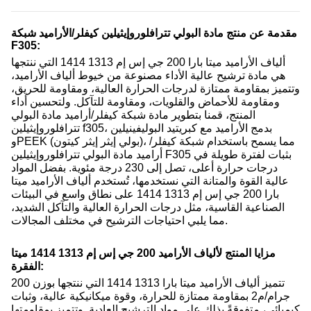
مقدمة عن منتج مادة البولي تترافلوروإيثيلين كيفلر/الأراميد شبكة
F305:
ألياف الأراميد ميتا بارا 200 جي إس إم 1313 1414 التي ننتجها
هي مادة ترشيح عالية الأداء مصنوعة من خيوط ألياف الأراميد،
وتتميز بمقاومة ممتازة لدرجات الحرارة العالية، ومقاومة للحريق،
ومقاومة للأحماض والقلويات، ومقاومة للتآكل. ولتحسين أداء
المنتج، قمنا بتطوير مادة شبكة كيفلر/أراميد مادة البولي
تترافلوروإيثيلين f305، بدمج الأراميد مع كبريتيد البوليفينيلين
وPEEK (بولي إيثر إيثر كيتون)، مما يسمح باستخدام شبكة كيفلر/
أراميد مادة البولي تترافلوروإيثيلين F305 بثبات لفترة طويلة في
درجات حرارة أعلى، تصل إلى 230 درجة مئوية. بفضل المواد
عالية القوة والمتانة التي نستخدمها، تُستخدم ألياف الأراميد ميتا
بارا 200 جي إس إم 1313 1414 على نطاق واسع في البيئات
الصناعية القاسية، مثل درجات الحرارة العالية والتآكل الشديد،
مما يلبي احتياجات الترشيح في مختلف المجالات.
مزايا المنتج لألياف الأراميد 200 جي إس إم 1313 1414 ميتا
الفقرة:
تتميز ألياف الأراميد ميتا بارا 1313 1414 التي ننتجها بوزن 200
جرام/م2 بمقاومة ممتازة للحرارة، وقوة ميكانيكية عالية، وثبات
كيميائي، متفوقةً بذلك على مواد الترشيح العادية. وتتميز بمقاومتها