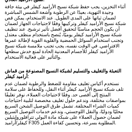
أثناء التخزين، يجب حفظ شبكة نسيج الأراميد كيفلر في بيئة جافة
وجيدة التهوية، بعيدًا عن الرطوبة وأشعة الشمس المباشرة
لضمان ثباتها على المدى الطويل. عند الاستخدام، يمكن قص
شبكة نسيج الأراميد كيفلر وتركيبها وفقًا لاحتياجات الجهاز لضمان
أن يكون الحجم مناسبًا لتحقيق أفضل تأثير ترشيح. عند تنظيف
شبكة نسيج الأراميد كيفلر يوميًا، يُنصح باستخدام منظف معتدل
وتجنب استخدام السوائل الحمضية والقلوية القوية لإطالة عمرها
الافتراضي. في الوقت نفسه، يجب تجنب ملامسة شبكة نسيج
الأراميد كيفلر للأجسام المعدنية الحادة لمنع خدش سطحها
والتأثير على فعالية الاستخدام.
التعبئة والتغليف والتسليم لشبكة النسيج المصنوعة من قماش
أراميد كيفلر:
نستخدم أكياس تغليف مقاومة للضغط والرطوبة لضمان عدم
تلف شبكة نسيج الأراميد كيفلر أثناء النقل، وللحفاظ على سلامة
المنتج إلى أقصى حد. وفقًا لاحتياجات العملاء، نوفر تغليفًا
بمواصفات مختلفة، وندعم حلول تغليف مخصصة لتلبية احتياجات
كميات الشراء المختلفة. تشمل طرق التوصيل الشحن السريع
محليًا ودوليًا، والنقل اللوجستي، وندعم خدمات التوصيل السريع
لضمان حصول العملاء على شبكة مادة البولي تترافلوروإيثيلين
كيفلر/أراميد F305 المطلوبة بسرعة، وتحسين كفاءة العمل.