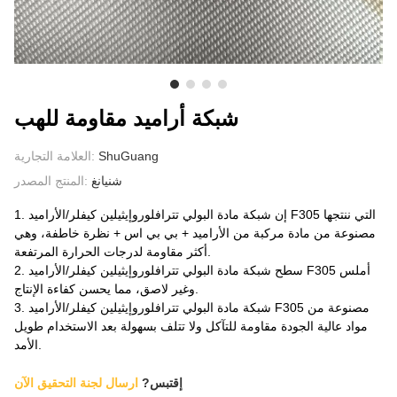
معلومات عنا
شبكة أراميد مقاومة للهب
ShuGuang
العلامة التجارية:
شنيانغ
المنتج المصدر:
1. إن شبكة مادة البولي تترافلوروإيثيلين كيفلر/الأراميد F305 التي ننتجها
مصنوعة من مادة مركبة من الأراميد + بي بي اس + نظرة خاطفة، وهي
أكثر مقاومة لدرجات الحرارة المرتفعة.
2. سطح شبكة مادة البولي تترافلوروإيثيلين كيفلر/الأراميد F305 أملس
وغير لاصق، مما يحسن كفاءة الإنتاج.
3. شبكة مادة البولي تترافلوروإيثيلين كيفلر/الأراميد F305 مصنوعة من
مواد عالية الجودة مقاومة للتآكل ولا تتلف بسهولة بعد الاستخدام طويل
الأمد.
إقتبس?
ارسال لجنة التحقيق الآن