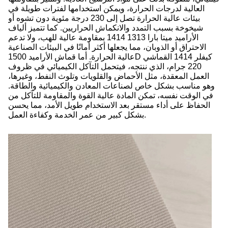
العالية لدرجات الحرارة، ويمكن استخدامها لفترات طويلة في
بيئات عالية الحرارة تصل إلى 230 درجة مئوية دون تشوه أو
شيخوخة بسبب التمدد والانكماش الحراريين. كما تتميز ألياف
الأراميد ميتا بارا 1313 1414 بمقاومة عالية للهب، ولا تدعم
الاحتراق أو الذوبان، مما يجعلها أكثر أمانًا في البيئات الصناعية
عالية الحرارة. أما قماش الأراميد 1500D كيفلر 1414 القماشي
220 جرام، الذي ننتجه، فيتحمل التآكل الكيميائي في ظروف
العمل المعقدة، مثل الأحماض والقلويات وتلوث النفط، وغيرها،
وهو مناسب بشكل خاص لصناعات المعادن والكيميائية والطاقة.
في الوقت نفسه، تمكن المادة عالية القوة والمقاومة للتآكل من
الحفاظ على أداء مستقر بعد الاستخدام طويل الأمد، مما يحسن
بشكل كبير من عمر الخدمة وكفاءة العمل.