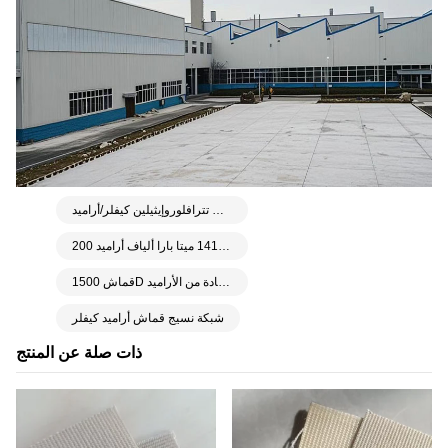
شبكة مادة البولي تترافلوروإيثيلين كيفلر/أراميد F305
200 جي إس إم 1313 1414 ميتا بارا ألياف أراميد
قماش 1500D كيفلر 1414 بوزن 220 جرامًا، منسوج بشكل سادة من الأراميد
شبكة نسيج قماش أراميد كيفلر
ذات صلة عن المنتج