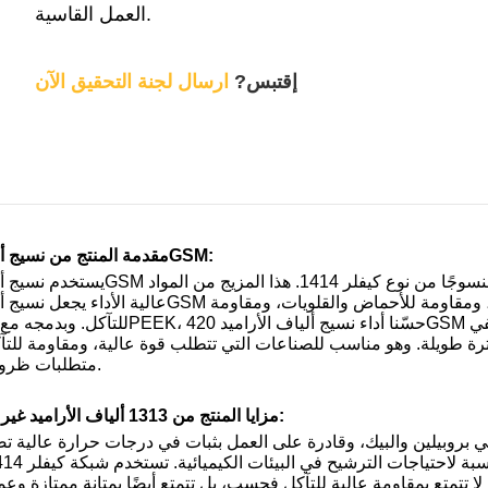
العمل القاسية.
إقتبس?
ارسال لجنة التحقيق الآن
مقدمة المنتج من نسيج ألياف الأراميد 420GSM:
للتآكل. وبدمجه مع مواد بي بي اس وPEEK، حسّنا أداء نسيج ألياف الأراميد M
رارة عالية تبلغ 230 درجة مئوية لفترة طويلة. وهو مناسب للصناعات التي تتطلب قوة عالية، ومقاوم
متطلبات ظروف العمل القاسية.
مزايا المنتج من 1313 ألياف الأراميد غير المنسوجة النسيج: