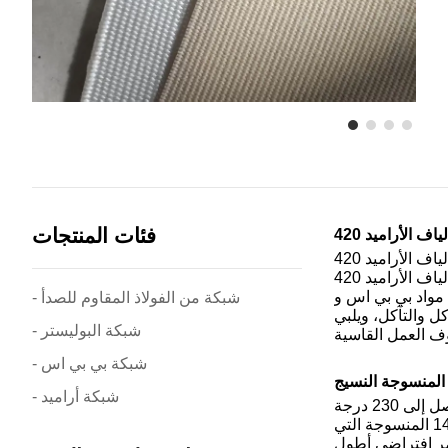
فئات المنتجات
يستخدم نسيج ألياف الأراميد 420GSM لدينا سلكًا شعاعيًا عالي الجودة من نوع ميتاس 1313 وسلكًا منسوجًا من نوع كيفلر 1414. هذا المزيج من المواد
عالية الأداء يجعل نسيج ألياف الأراميد 420GSM يتميز بمقاومة ممتازة لدرجات الحرارة العالية، ومقاومة للحريق، ومقاومة للأحماض والقلويات، ومقاومة
420GS في بيئات درجات الحرارة العالية، مما يضمن ثباته وأدائه الوظيفي
- شبكة من الفولاذ المقاوم للصدأ
ة للتآكل والتآكل، ويلبي
- شبكة البوليستر
- شبكة بي بي اس
- شبكة أراميد
شبكة كيفلر 1414 المنسوجة التي ننتجها تجمع بين الأراميد والبولي بروبيلين والبيك، وقادرة على العمل بثبات في درجات حرارة عالية تصل إلى 230 درجة
مئوية لفترة طويلة. كما أنها مقاومة للأحماض والقلويات، ومناسبة لاحتياجات الترشيح في البيئات الكيميائية. تستخدم شبكة كيفلر 1414 المنسوجة التي