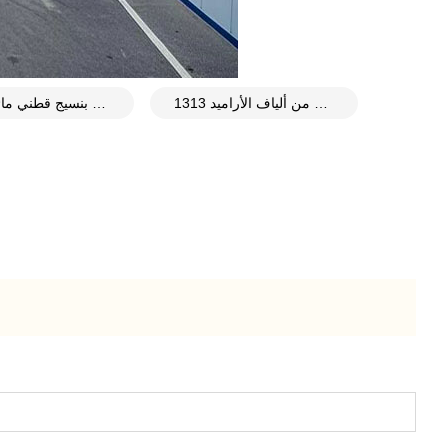
قماش غير منسوج من ألياف الأراميد 1313
ألياف أراميد منسوجة بنسيج قطني مائل 3000d ووزن 420 جرامًا للمتر المربع