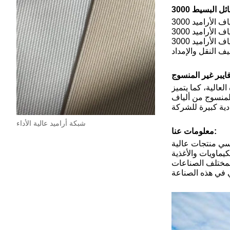
ألياف الأراميد 3000d 420GSM، المنسوجة بطريقة مائلة، مُغلّفة بطريقة مقاومة للرطوبة والتلف لضمان عدم تأثرها بالعوامل الخارجية أثناء النقل. تخضع
كل دفعة من ألياف الأراميد 3000d 420GSM لفحص جودة صارم، ثم تُشحن بعد التأكد من مطابقتها لمتطلبات العميل. نوفر طرق توصيل مرنة لتلبية
احتياجات عملائنا لضمان وصول المنتج إليهم بسرعة وأمان. كما يُمكننا تخصيص نموذج تغليف ألياف الأراميد 3000d 420GSM المناسب وفقًا لحجم الطلب،
قعات في درجات الحرارة العالية، كما يتميز
 المنسوج من ألياف
شبكة أراميد عالية الأداء
معلومات عنا:
ميد 1313 غير المنسوجة. ننتج بشكل رئيسي منتجات عالية
يماويات والأغذية
ة لمختلف الصناعات