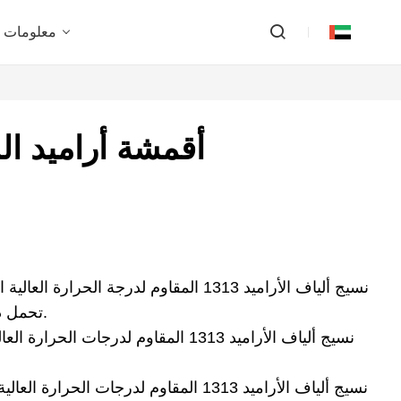
معلومات ع
أقمشة أراميد المنسو
تحمل درجة حرارة عالية تبلغ 230 درجة مئوية دون تشوه أو ضرر.