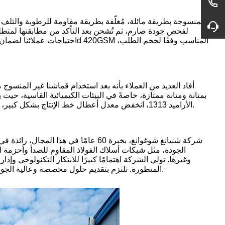
بمتانة ومتانة ممتازة، خاصةً في البيئات الكيميائية القاسية، حيث
الأراميد 1313، انخفض معدل أعطال خط الإنتاج بشكل كبير، وانخفضت تكاليف صيانة المعدات بشكل ملحوظ، مما حقق فوائد اقتصادية كبيرة للشركة.
الجودة، مثل شبكات أسلاك الفولاذ المقاوم للصدأ وأحزمة 
وغيرها. تولي الشركة اهتمامًا كبيرًا للابتكار التكنولوجي وإد
المتطورة. نلتزم بتقديم حلول مخصصة وعالية الجودة لمساعدة عملائنا على تحسين كفاءة الإنتاج وتعزيز التقدم التكنولوجي في هذه الصناعة.