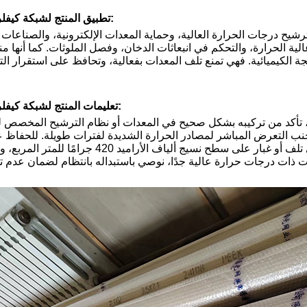
تطبيق المنتج لشبكة كيفلر 1414 المنسوجة:
نطاق واسع في ترشيح درجات الحرارة العالية، وحماية المعدات الإلكترونية، والصناعا
عالية الحرارة، والتحكم في انبعاثات الدخان، وفصل الملوثات. كما أنها
جة الكيميائية. فهي تمنع تلف المعدات بفعالية، وتحافظ على استقرار ا
تعليمات المنتج لشبكة كيفلر 1414 المنسوجة:
لأراميد 420 جرامًا للمتر المربع، تأكد من تركيبه بشكل صحيح في المعدات أو نظام الترشيح ال
تجنب التعرض المباشر لمصادر الحرارة الشديدة لفترات طويلة. للحفاظ ع
طويل الأمد، يُنصح بالفحص الدوري للتأكد من عدم وجود أي تلف أو غبار على سطح ن