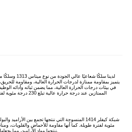
الممتازين عند درجة ح
ننتجها مواد الأراميد، مما يجعلها لا تتمتع بمقاومة عالية للتآكل فحسب، بل تتمتع أيضًا بمتانة ممتازة وعمر افتراضي أطول.