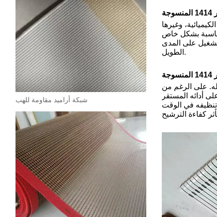
ت الكيميائية، وغيرها
 مناسبة بشكل خاص
لتشغيل على المدى
الطويل.
مخصص له. على الرغم من
لى أدائه المستقر
شبكة أراميد مقاومة للهب
سيج ألياف الأراميد 420 جرامًا للمتر المربع، وتنظيفه في الوقت