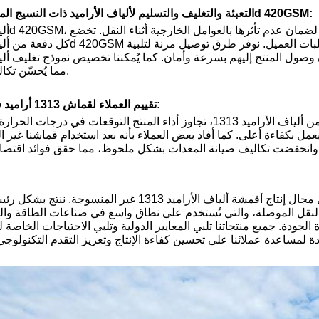
التعبئة والتغليف والتسليم لألياف الأراميد ذات النسيج المائل البسيط 3000d 420GSM:
مما يُحسّن تكاليف النقل والإمداد.
تقييم العملاء لقماش 1313 أراميد فايبر غير المنسوج:
أفاد العديد من العملاء بأنه بعد استخدام قماشنا غير المنسوج من ألياف الأراميد 1313، تجاوز أداء المنتج التو
 يعمل بكفاءة أعلى. كما أفاد بعض العملاء بأنه بعد استخدام قماشنا غير
شركة شنيانغ شوغوانغ، بخبرة 60 عامًا في هذا المجال، رائدة في مجال إنتاج أقمشة ألياف الأرا
النقل الموصلة، والتي تُستخدم على نطاق واسع في صناعات الطاقة والك
ارة الجودة. جميع منتجاتنا تلبي المعايير الدولية وتلبي الاحتياجات الخاص