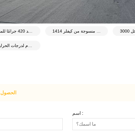
شبكة منسوجة من كيفلر 1414
نسيج ألياف الأراميد 420 جرامًا للمتر المربع
نسيج ألياف الأراميد 1313 المقاوم لدرجات الحرارة العالية
الحصول ع
اسم :