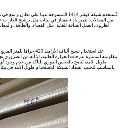
تُستخدم شبكة كيفلر 1414 المنسوجة لدينا على 
من المجالات. تتميز بأداء ممتاز في بيئات مثل ترشيح الغازات 
لظروف العمل الشاقة للغاية، مثل الفضاء، والطاقة، والمعال
عند استخدام نسيج ألياف ا
مقاومته الممتازة لدرجات الحرارة العالية، إلا أنه من الضروري 
المناسب لتجنب انسداد الشبكة. للاستخدام طويل الأمد في بيئات ذات درجات حرارة عالية جدًا، نوصي باستبداله بانتظام لضمان عدم تأثر كفاءة الترشيح.