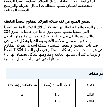
ندعم أيضًا أحجام لفافات شبك الفولاذ المقاوم للصدأ الدقيقة
المخصصة لضمان تلبيتها لمتطلبات أعمال الغربلة والترشيح
الدقيقة المختلفة.
تطبيق المنتج من لفة شبكة الفولاذ المقاوم للصدأ الدقيقة:
إن الدقة والمتانة العاليتين لشبكة أسلاك الفولاذ المقاوم للصدأ T-
304 التي ننتجها تجعلها تلعب دورًا هامًا في عمليات الفرز
والترشيح والنقل في صناعة الأغذية. كما أن مقاومتها للتآكل
ونظافتها تضمنان سلامة الأغذية ونظافتها بشكل فعال. في
صناعات التعدين والنفط، تُستخدم شبكة أسلاك الفولاذ المقاوم
للصدأ T-304 في غربلة الخامات، وشبكات التحكم في طين النفط
والرمال. كما أن متانتها العالية ومقاومتها للتآكل تضمنان لها أداءً
ممتازًا حتى في بيئات العمل القاسية.
 المواصفات
فتحة
قطر السلك (مم)
شبكة/لنش (شبكة)
2
1.8
10.9
3
1.6
6.866