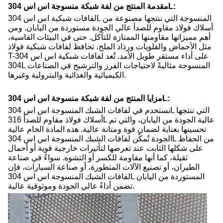
مقدمة المنتج من لفة شبكة منسوجة اس اس 304L:
لفافات شبكية اس اس 304L المنسوجة التي ننتجها مصنوعة من
أسلاك فولاذ مقاوم للصدأ عالي الجودة مستوردة من اليابان. ومن
أهم مميزاتها مقاومتها الممتازة للتآكل. حتى في البيئات القاسية،
مثل الأحماض والقلويات ورذاذ الملح، تحافظ لفافات شبكية فولاذ
T-304 على أداء مستقر طويل الأمد. تُعد لفافات شبكية اس اس
304L المنسوجة مثاليةً لاحتياجات الفرز والترشيح في الصناعات
الكيميائية والغذائية والبترولية وغيرها.
مزايا المنتج من لفة شبكة منسوجة اس اس 304L:
نستخدم في لفافات الشبك المنسوجة اس اس 304L التي ننتجها
أسلاك فولاذ مقاوم للصدأ 316L عالية الجودة من اليابان، والتي تم
تحسينها بعناية لضمان قوة ومتانة عالية. هذه المادة الخام عالية
الجودة تُمكّن لفافات الشبك المنسوجة اس اس 304L من الحفاظ
على شكلها الثابت عند تعرضها لتأثيرات خارجية قوية أو أحمال
ثقيلة، كما أنها مقاومة للكسر أو التشوه. سواءً في صناعة
الطيران، أو تصنيع الآلات المتطورة، أو صناعة السيارات، فإن
لفافات الشبك المنسوجة اس اس 304L المستوردة من اليابان
تضمن أداءً عالي الجودة وموثوقية عالية.