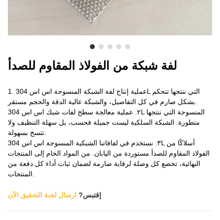
معلومات عنا
لفة شبكة من الفولاذ المقاوم للصدأ
1. عملية إنتاج لفة الشبكة المنسوجة اس اس 304L التي ننتجها تتحكم
بشكل صارم في كل التفاصيل، والشبكة عالية الدقة والحجم مستقر.
٢. عملية معالجة سطح لفات شبك اس اس 304L المنسوجة التي ننتجها
متطورة. الشبكة السلكية ليست جميلة فحسب، بل سهلة التنظيف ولا
تتسخ بسهولة.
٣. نستخدم في لفافاتنا الشبكية المنسوجة اس اس 304L أسلاكًا من
الفولاذ المقاوم للصدأ مستوردة من اليابان. من المواد الخام إلى المنتجات
النهائية، تخضع كل وصلة لرقابة صارمة لضمان ثبات أداء كل دفعة من
المنتجات.
إقتبس?
ارسال لجنة التحقيق الآن