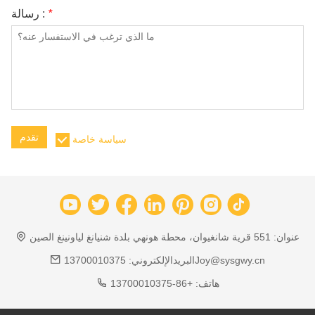
*
رسالة :
تقدم
سياسة خاصة
عنوان:
551 قرية شانغيوان، محطة هونهي بلدة شنيانغ لياونينغ الصين
13700010375Joy@sysgwy.cn
البريدالإلكتروني:
هاتف:
+86-13700010375