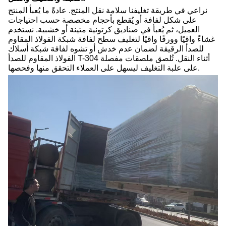
نراعي في طريقة تغليفنا سلامة نقل المنتج. عادةً ما يُعبأ المنتج
على شكل لفافة أو يُقطع بأحجام مخصصة حسب احتياجات
العميل، ثم يُعبأ في صناديق كرتونية متينة أو خشبية. نستخدم
غشاءً واقيًا وورقًا واقيًا لتغليف سطح لفافة شبكة الفولاذ المقاوم
للصدأ الرقيقة لضمان عدم خدش أو تشوه لفافة شبكة أسلاك
الفولاذ المقاوم للصدأ T-304 أثناء النقل. تُلصق ملصقات مفصلة
على علبة التغليف ليسهل على العملاء التحقق منها وفحصها.