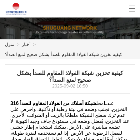
Español
English
Deutsch
العربية
>
أخبار
>
منزل
كيفية تخزين شبكة الفولاذ المقاوم للصدأ بشكل صحيح لمنع الصدأ؟
منزل
كيفية تخزين شبكة الفولاذ المقاوم للصدأ بشكل
المنتجات
صحيح لمنع الصدأ؟
2025-09-02 16:50
أخبار
حالة
عند
شبكة أسلاك من الفولاذ المقاوم للصدأ 316L
محل
التخزين، تجنب وضعه في بيئة رطبة أو تآكلية، واحرص على
عدم ترك سطح الشبكة ملطخًا بالزيت أو الشوائب الأخرى.
مصنع العرض
عند التخزين، يُفضل وضعه في مستودع جاف وجيد التهوية. لا
تضعه مباشرة على الأرض. يمكنك استخدام إطار خشبي
الاتصال بنا
لفصل الرطوبة عن الأرض. إذا لم تستخدمه لفترة طويلة،
يمكنك أيضًا لفه بغشاء بلاستيكي لتقليل التصاق الغبار وبخار