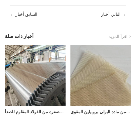
التالي أخبار →
← السابق أخبار
أخبار ذات صلة
اقرأ المزيد >
سلسلة منتجات شركة شنيانغ شوغوانغ للشبكات المحدودة - شبكة منسوجة من مادة البولي بروبيلين المقوى (PPS)
منتجات سلسلة صناعة شبكات شوغوانغ - شبكة مضفرة من الفولاذ المقاوم للصدأ