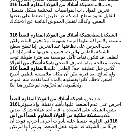
معلومات عنا
يجب
شبكة أسلاك من الفولاذ المقاوم للصدأ 316L
الماء.
تخزين المواد ذات المواصفات المختلفة بشكل منفصل
لتقليل تشوه سطح الشبكة عن طريق الضغط على بعضها
البعض، وكذلك لتقليل الخدوش الناتجة عن الاحتكاك.
الشبكة
شبكة أسلاك من الفولاذ المقاوم للصدأ 316L
سطح
ناعمة، ولا تتراكم عليها الرماد بسهولة، ولا تخزن الماء، ولكن
يجب الحرص على نظافتها عند التخزين. إذا تلطخ سطح
الشبكة بالطمي والزيت، فسيتم تخزينها مباشرةً إذا لم
تُنظف. قد تتكون نقاط تآكل موضعية بعد فترة طويلة. توجد
محطة معالجة مياه الصرف الصحي.
شبكة أسلاك من الفولاذ
كُدّس قبل تنظيفه. جفّ الطمي عليه
المقاوم للصدأ 316L
ولم يُعالَج. بعد فترة، تبيّن أن مكان ملامسته للطمي أصبح
أصفر. لاحقًا، كانوا يغسلونه بالماء كلما نفدت منه المياه،
ويُجفّفونه، ثم يُخزّنونه. لم يتكرر هذا أبدًا.
عند تخزيننا
شبكة أسلاك من الفولاذ المقاوم للصدأ
احرص على عدم الضغط عليها بأشياء ثقيلة، وإلا سيؤثر
316L
تشوه الشبكة على الاستخدام. قام أحد عملاء شركة تعدين
بتكديس
شبكة سلكية من الفولاذ المقاوم للصدأ اس اس
316
في الزاوية، ضغط عليه بأدوات أخرى. أخرجه فوجد أن
جزءًا من الشبكة قد تشوّه بفعل الضغط. ورغم أنها لم تكن