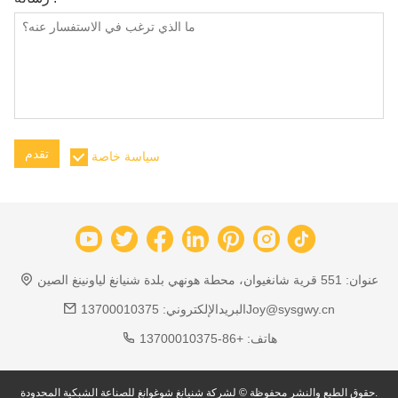
تقدم
سياسة خاصة
عنوان:
551 قرية شانغيوان، محطة هونهي بلدة شنيانغ لياونينغ الصين
13700010375Joy@sysgwy.cn
البريدالإلكتروني:
هاتف:
+86-13700010375
حقوق الطبع والنشر محفوظة © لشركة شنيانغ شوغوانغ للصناعة الشبكية المحدودة.