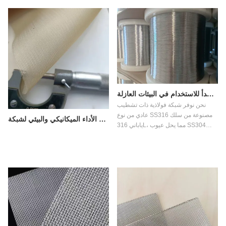
شبكة من الفولاذ المقاوم للصدأ للاستخدام في البيئات العازلة
نحن نوفر شبكة فولاذية ذات تشطيب
عادي من نوع SS316 مصنوعة من سلك
معايير اختبار الأداء الميكانيكي والبيئي لشبكة PPS المنسوجة
ياباني 316L، مما يحل عيوب SS304
المحلية لتطبيقات عزل مستقرة وآمنة.