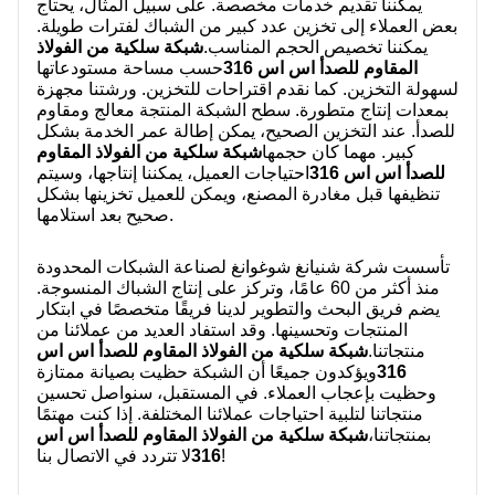
يمكننا تقديم خدمات مخصصة. على سبيل المثال، يحتاج
بعض العملاء إلى تخزين عدد كبير من الشباك لفترات طويلة.
يمكننا تخصيص الحجم المناسب.
شبكة سلكية من الفولاذ
المقاوم للصدأ اس اس 316
حسب مساحة مستودعاتها
لسهولة التخزين. كما نقدم اقتراحات للتخزين. ورشتنا مجهزة
بمعدات إنتاج متطورة. سطح الشبكة المنتجة معالج ومقاوم
للصدأ. عند التخزين الصحيح، يمكن إطالة عمر الخدمة بشكل
كبير. مهما كان حجمها
شبكة سلكية من الفولاذ المقاوم
للصدأ اس اس 316
احتياجات العميل، يمكننا إنتاجها، وسيتم
تنظيفها قبل مغادرة المصنع، ويمكن للعميل تخزينها بشكل
صحيح بعد استلامها.
تأسست شركة شنيانغ شوغوانغ لصناعة الشبكات المحدودة
منذ أكثر من 60 عامًا، وتركز على إنتاج الشباك المنسوجة.
يضم فريق البحث والتطوير لدينا فريقًا متخصصًا في ابتكار
المنتجات وتحسينها. وقد استفاد العديد من عملائنا من
منتجاتنا.
شبكة سلكية من الفولاذ المقاوم للصدأ اس اس
316
ويؤكدون جميعًا أن الشبكة حظيت بصيانة ممتازة
وحظيت بإعجاب العملاء. في المستقبل، سنواصل تحسين
منتجاتنا لتلبية احتياجات عملائنا المختلفة. إذا كنت مهتمًا
بمنتجاتنا،
شبكة سلكية من الفولاذ المقاوم للصدأ اس اس
لا تتردد في الاتصال بنا!
316