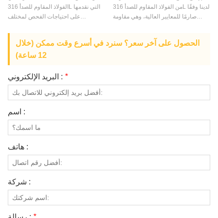
من الفولاذ المقاوم للصدأ 316L لدينا وفقًا
الفولاذ المقاوم للصدأ 316L التي نقدمها
صارمًا للمعايير العالية، وهي مقاومة
على احتياجات الفحص لمختلف
للتآكل وتتمتع بقوة عالية.
الصناعات.
الحصول على آخر سعر؟ سنرد في أسرع وقت ممكن (خلال
12 ساعة)
*
البريد الإلكتروني :
اسم :
هاتف :
شركة :
*
رسالة :